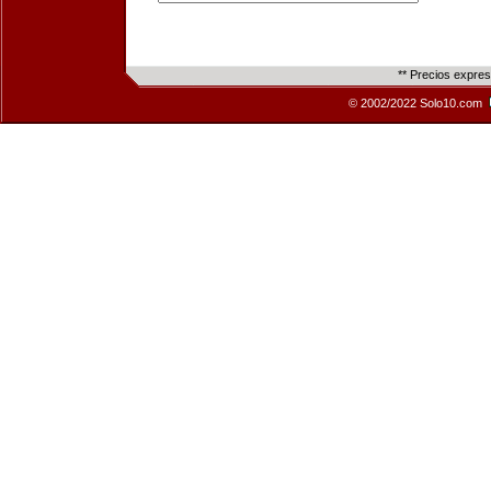
** Precios expre
© 2002/2022 Solo10.com