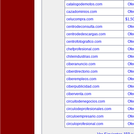
catalogodemotos.com
Ofer
cazadominios.com
Ofer
celucompra.com
$1,5
centrodeconsulta.com
Ofer
centrodedescargas.com
Ofer
centrofotografico.com
Ofer
chefprofesional.com
Ofer
chileindustrias.com
Ofer
ciberanuncio.com
Ofer
ciberdirectorio.com
Ofer
ciberempleos.com
Ofer
ciberpublicidad.com
Ofer
ciberventa.com
Ofer
circuitodenegocios.com
Ofer
circulodeprofesionales.com
Ofer
circuloempresario.com
Ofer
circuloprofesional.com
Ofer