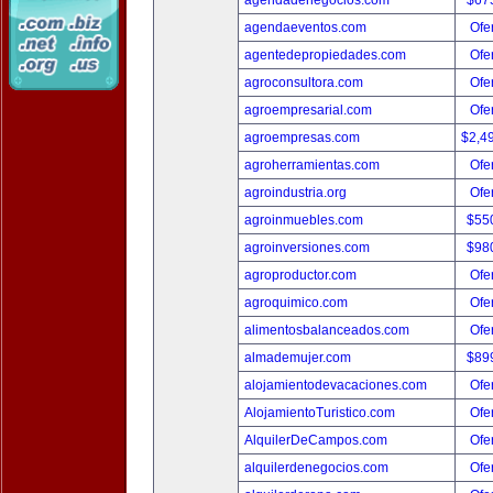
agendadenegocios.com
$67
agendaeventos.com
Ofer
agentedepropiedades.com
Ofer
agroconsultora.com
Ofer
agroempresarial.com
Ofer
agroempresas.com
$2,4
agroherramientas.com
Ofer
agroindustria.org
Ofer
agroinmuebles.com
$55
agroinversiones.com
$98
agroproductor.com
Ofer
agroquimico.com
Ofer
alimentosbalanceados.com
Ofer
almademujer.com
$89
alojamientodevacaciones.com
Ofer
AlojamientoTuristico.com
Ofer
AlquilerDeCampos.com
Ofer
alquilerdenegocios.com
Ofer