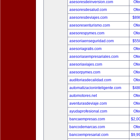
asesoresdeinversion.com
Ofer
asesoresdesalud.com
Ofer
asesoresdeviajes.com
$89
asesoresenturismo.com
Ofer
asesorespymes.com
Ofer
asesoriaenseguridad.com
$55
asesoriagratis.com
Ofer
asesoriasempresariales.com
Ofer
asesoriaviajes.com
Ofer
asesorpymes.com
Ofer
auditoriasdecalidad.com
Ofer
automatizacioninteligente.com
$48
automotores.net
Ofer
aventurasdeviaje.com
Ofer
ayudaprofesional.com
Ofer
bancaempresas.com
$2,0
bancodemarcas.com
Ofer
bancoempresarial.com
$9,9