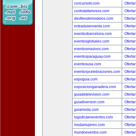
concursotv.com
Ofertar
contratafamosos.com
Ofertar
desfilesdemodelos.com
Ofertar
entradasenventa.com
Ofertar
eventosbarcelona.com
Ofertar
eventosglobales.com
Ofertar
eventosmasivos.com
Ofertar
eventosparaguay.com
Ofertar
eventosusa.com
Ofertar
eventosycelebraciones.com
Ofertar
expoguia.com
Ofertar
exposicionganadera.com
Ofertar
guiadetelevision.com
Ofertar
guiadiversion.com
Ofertar
guiamoda.com
Ofertar
logisticaeneventos.com
Ofertar
modamujeres.com
Ofertar
mundoeventos.com
Ofertar