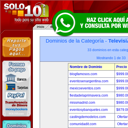
Dominios de la Categoría -
Televis
33 dominios en esta categ
Mostrando 1 de 33
Nombre de Dominio
Precio
blogfamosos.com
$999.
eventosenargentina.com
$999.
mexicoeventos.com
$999.
fiestadelaprimavera.com
$980.
missmadrid.com
$980.
eventosybanquetes.com
$879.
castingdemodelos.com
Ofertar
comunidadit.com
Ofertar