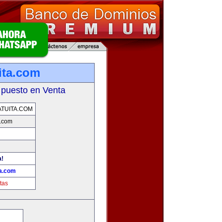
ita.com
 puesto en Venta
TUITA.COM
a.com
a!
ta.com
tas