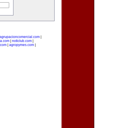
agrupacioncomercial.com
|
ta.com
|
noticlub.com
|
.com
|
agropymes.com
|