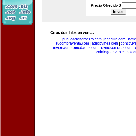
Precio Ofrecido $
Otros dominios en venta:
publicaciongratuita.com
|
noticlub.com
|
noti
sucompraventa.com
|
agropymes.com
|
construv
inviertaenpropiedades.com
|
pymecompras.com
|
catalogodevehiculos.c