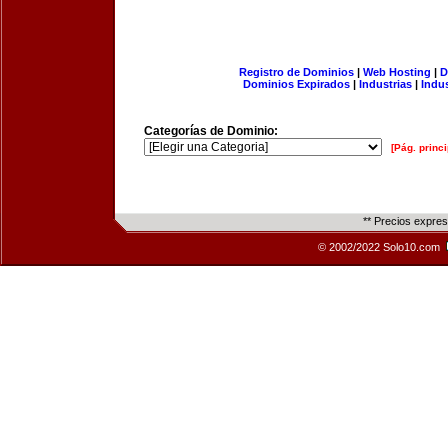
Registro de Dominios
|
Web Hosting
|
D
Dominios Expirados
|
Industrias
|
Indu
Categorías de Dominio:
[Pág. princi
** Precios expre
© 2002/2022 Solo10.com