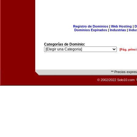
Registro de Dominios
|
Web Hosting
|
D
Dominios Expirados
|
Industrias
|
Indu
Categorías de Dominio:
[Pág. princi
** Precios expre
© 2002/2022 Solo10.com