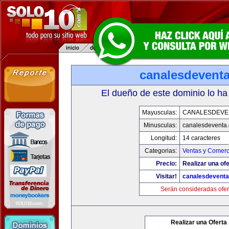
canalesdevent
El dueño de este dominio lo ha
Mayusculas:
CANALESDEVE
Minusculas:
canalesdeventa
Longitud:
14 caracteres
Categorias:
Ventas y Comerc
Precio:
Realizar una ofe
Visitar!
canalesdevent
Serán consideradas ofer
Realizar una Oferta