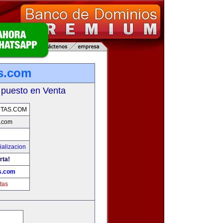
s.com
 puesto en Venta
TAS.COM
.com
alizacion
rta!
s.com
tas