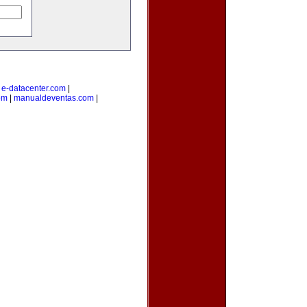
|
e-datacenter.com
|
om
|
manualdeventas.com
|