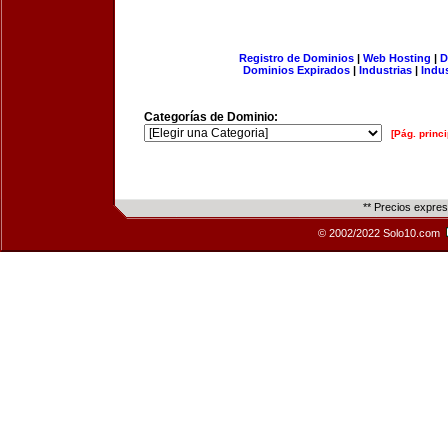
Registro de Dominios
|
Web Hosting
|
D
Dominios Expirados
|
Industrias
|
Indu
Categorías de Dominio:
[Pág. princi
** Precios expre
© 2002/2022 Solo10.com