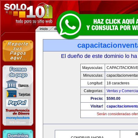
capacitacionven
El dueño de este dominio lo ha
Mayusculas:
CAPACITACIONV
Minusculas:
capacitacionventa
Longitud:
18 caracteres
Categorias:
Ventas y Comercia
Precio:
$590.00
Visitar!
capacitacionvent
Serán consideradas ofer
R