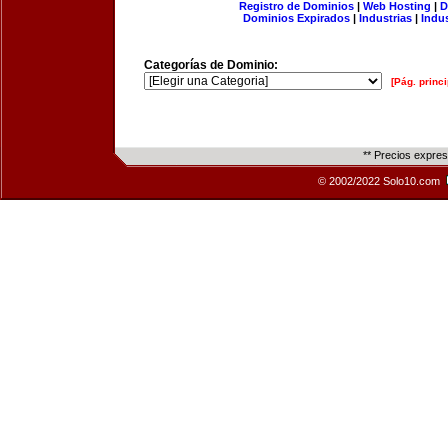
Registro de Dominios
|
Web Hosting
|
D
Dominios Expirados
|
Industrias
|
Indu
Categorías de Dominio:
[Pág. princi
** Precios expre
© 2002/2022 Solo10.com