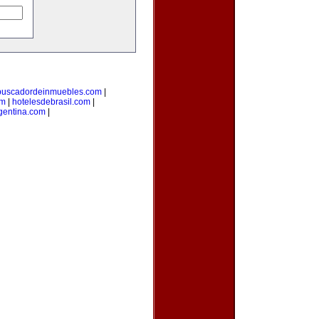
buscadordeinmuebles.com
|
om
|
hotelesdebrasil.com
|
gentina.com
|