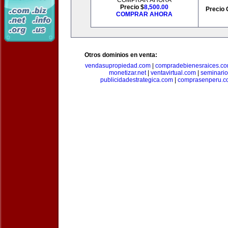
COMPRAR AHORA
Precio $
8,500.00
Precio 
COMPRAR AHORA
Otros dominios en venta:
vendasupropiedad.com
|
compradebienesraices.c
monetizar.net
|
ventavirtual.com
|
seminari
publicidadestrategica.com
|
comprasenperu.c