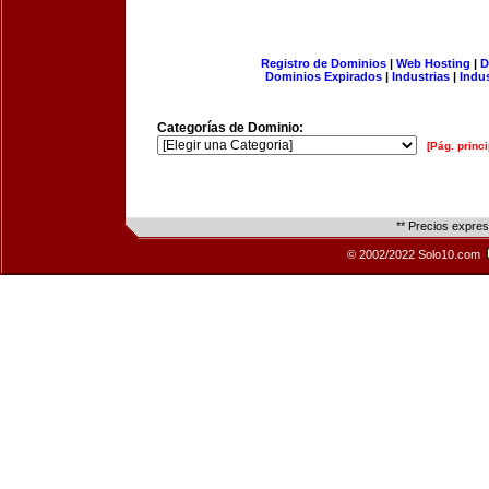
Registro de Dominios
|
Web Hosting
|
D
Dominios Expirados
|
Industrias
|
Indu
Categorías de Dominio:
[Pág. princi
** Precios expre
© 2002/2022 Solo10.com