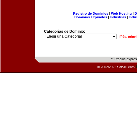
Registro de Dominios
|
Web Hosting
|
D
Dominios Expirados
|
Industrias
|
Indu
Categorías de Dominio:
[Pág. princi
** Precios expre
© 2002/2022 Solo10.com