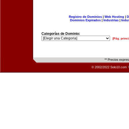
Registro de Dominios
|
Web Hosting
|
D
Dominios Expirados
|
Industrias
|
Indu
Categorías de Dominio:
[Pág. princi
** Precios expre
© 2002/2022 Solo10.com