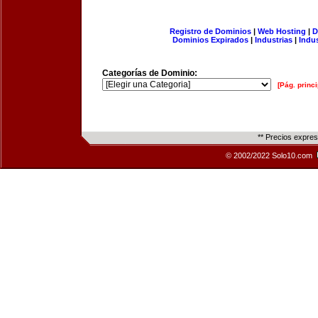
Registro de Dominios
|
Web Hosting
|
D
Dominios Expirados
|
Industrias
|
Indu
Categorías de Dominio:
[Pág. princi
** Precios expre
© 2002/2022 Solo10.com