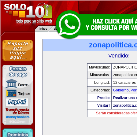
zonapolitica
Vendido!
Mayusculas:
ZONAPOLITI
Minusculas:
zonapolitica.
Longitud:
12 caracteres
Categorias:
Gobierno
,
Por
Precio:
Realizar una o
Visitar!
zonapolitica.
Serán consideradas ofer