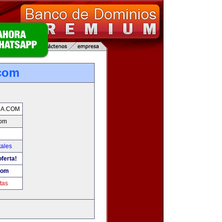
.com
CA.COM
com
tales
ferta!
com
tas