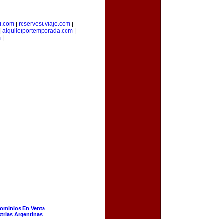
l.com
|
reservesuviaje.com
|
|
alquilerportemporada.com
|
m
|
ominios En Venta
strias Argentinas