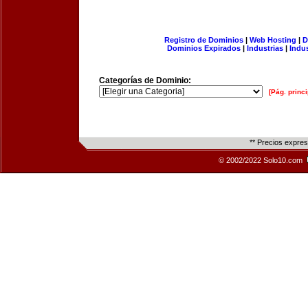
Registro de Dominios
|
Web Hosting
|
D
Dominios Expirados
|
Industrias
|
Indu
Categorías de Dominio:
[Pág. princi
** Precios expre
© 2002/2022 Solo10.com