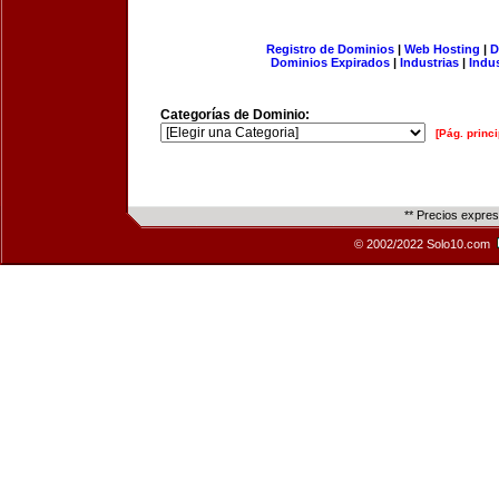
Registro de Dominios
|
Web Hosting
|
D
Dominios Expirados
|
Industrias
|
Indu
Categorías de Dominio:
[Pág. princi
** Precios expre
© 2002/2022 Solo10.com