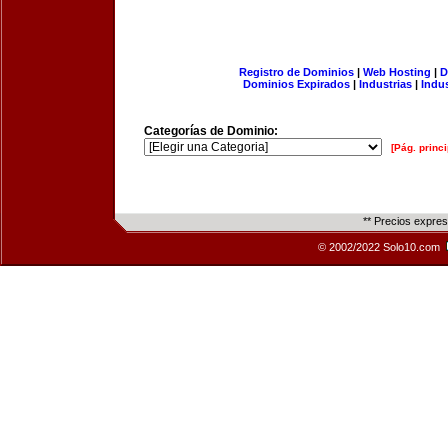
Registro de Dominios
|
Web Hosting
|
D
Dominios Expirados
|
Industrias
|
Indu
Categorías de Dominio:
[Pág. princi
** Precios expre
© 2002/2022 Solo10.com