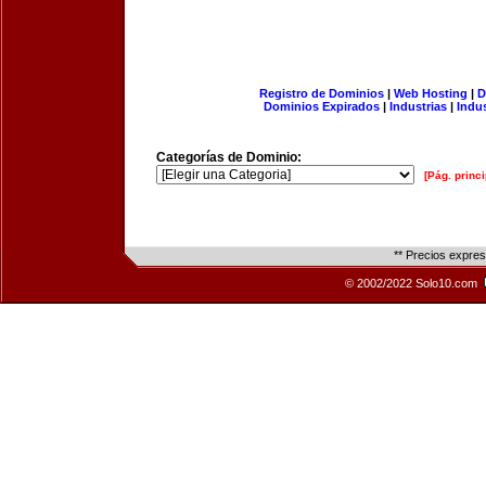
Registro de Dominios
|
Web Hosting
|
D
Dominios Expirados
|
Industrias
|
Indu
Categorías de Dominio:
[Pág. princi
** Precios expre
© 2002/2022 Solo10.com