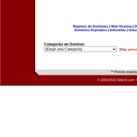
Registro de Dominios
|
Web Hosting
|
D
Dominios Expirados
|
Industrias
|
Indu
Categorías de Dominio:
[Pág. princi
** Precios expre
© 2002/2022 Solo10.com