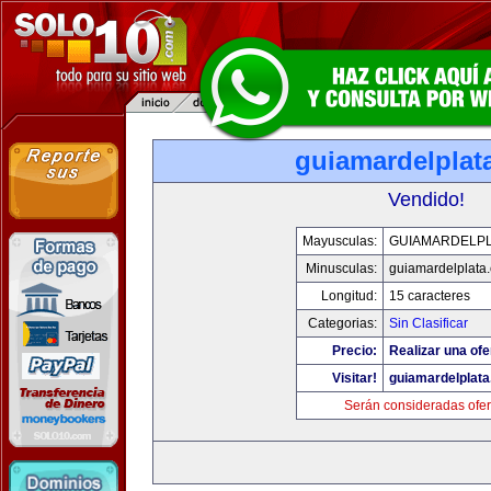
guiamardelplat
Vendido!
Mayusculas:
GUIAMARDELPL
Minusculas:
guiamardelplata
Longitud:
15 caracteres
Categorias:
Sin Clasificar
Precio:
Realizar una ofe
Visitar!
guiamardelplat
Serán consideradas ofer