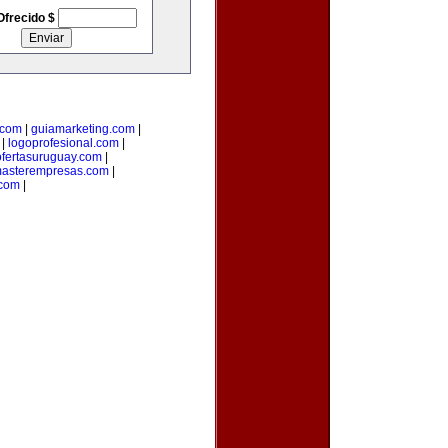
Ofrecido $
.com
|
guiamarketing.com
|
|
logoprofesional.com
|
ofertasuruguay.com
|
asterempresas.com
|
com
|