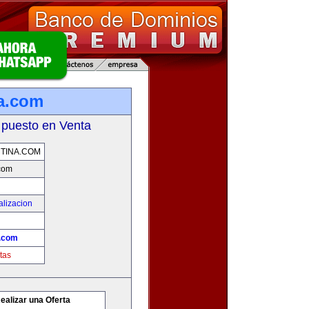
na.com
 puesto en Venta
TINA.COM
.com
alizacion
a.com
tas
ealizar una Oferta