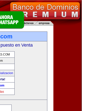
.com
 puesto en Venta
AS.COM
om
ializacion
rta!
com
tas