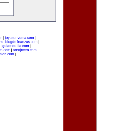
om
|
joyasenventa.com
|
om
|
blogdefinanzas.com
|
|
guiamorelia.com
|
co.com
|
areajoven.com
|
rsion.com
|