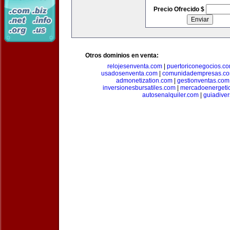
Precio Ofrecido $
Otros dominios en venta:
relojesenventa.com
|
puertoriconegocios.c
usadosenventa.com
|
comunidadempresas.c
admonetization.com
|
gestionventas.com
inversionesbursatiles.com
|
mercadoenergeti
autosenalquiler.com
|
guiadive