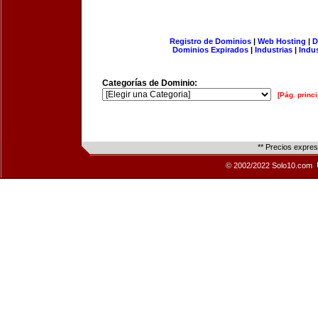
Registro de Dominios
|
Web Hosting
|
D
Dominios Expirados
|
Industrias
|
Indu
Categorías de Dominio:
[Pág. princi
** Precios expre
© 2002/2022 Solo10.com