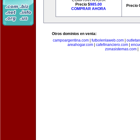
COMPRAR AHORA
Precio $
985.00
Precio 
COMPRAR AHORA
Otros dominios en venta:
campoargentina.com
|
futbolenlaweb.com
|
outleta
areahogar.com
|
cafefinanciero.com
|
encu
zonasistemas.com
|