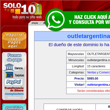
outletargentin
El dueño de este dominio lo ha
Mayusculas:
OUTLETARGENT
Minusculas:
outletargentina.
Longitud:
15 caracteres
Categorias:
Ventas y Comerci
Precio:
$985.00
Visitar!
outletargentina
Serán consideradas ofer
R