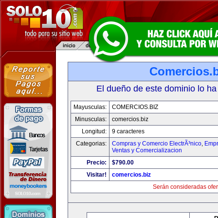
Comercios.b
El dueño de este dominio lo ha
Mayusculas:
COMERCIOS.BIZ
Minusculas:
comercios.biz
Longitud:
9 caracteres
Categorias:
Compras y Comercio ElectrÃ³nico
,
Empr
Ventas y Comercializacion
Precio:
$790.00
Visitar!
comercios.biz
Serán consideradas ofer