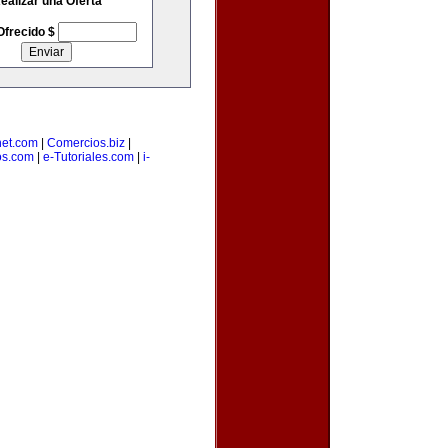
ealizar una Oferta
Ofrecido $
net.com
|
Comercios.biz
|
os.com
|
e-Tutoriales.com
|
i-