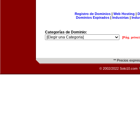
Registro de Dominios
|
Web Hosting
|
D
Dominios Expirados
|
Industrias
|
Indu
Categorías de Dominio:
[Pág. princi
** Precios expre
© 2002/2022 Solo10.com