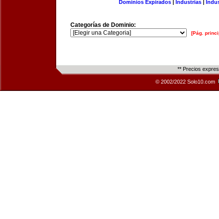
Dominios Expirados
|
Industrias
|
Indu
Categorías de Dominio:
[Pág. princi
** Precios expre
© 2002/2022 Solo10.com