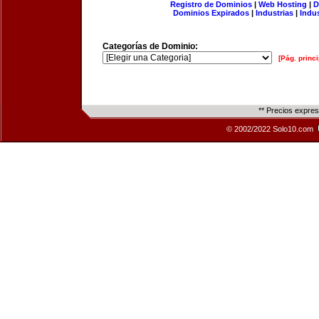
Registro de Dominios
|
Web Hosting
|
D
Dominios Expirados
|
Industrias
|
Indu
Categorías de Dominio:
[Pág. princi
** Precios expre
© 2002/2022 Solo10.com