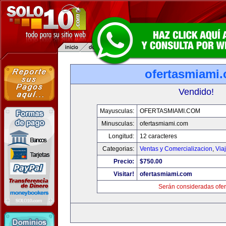
ofertasmiami
Vendido!
Mayusculas:
OFERTASMIAMI.COM
Minusculas:
ofertasmiami.com
Longitud:
12 caracteres
Categorias:
Ventas y Comercializacion
,
Via
Precio:
$750.00
Visitar!
ofertasmiami.com
Serán consideradas ofer