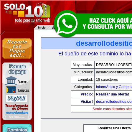
desarrollodesit
El dueño de este dominio lo ha
Mayusculas:
DESARROLLODESIT
Minusculas:
desarrollodesitios.co
Longitud:
18 caracteres
Categorias:
InformÃ¡tica y Comput
Precio:
Realizar una oferta!
Visitar!
desarrollodesitios.c
Serán consideradas ofer
Realizar una Oferta