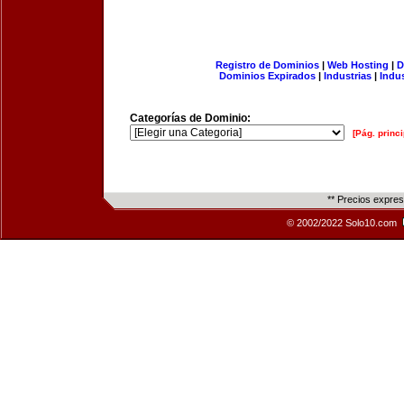
Registro de Dominios
|
Web Hosting
|
D
Dominios Expirados
|
Industrias
|
Indu
Categorías de Dominio:
[Pág. princi
** Precios expre
© 2002/2022 Solo10.com