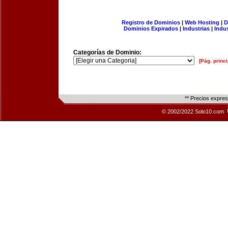
Registro de Dominios
|
Web Hosting
|
D
Dominios Expirados
|
Industrias
|
Indu
Categorías de Dominio:
[Pág. princi
** Precios expre
© 2002/2022 Solo10.com