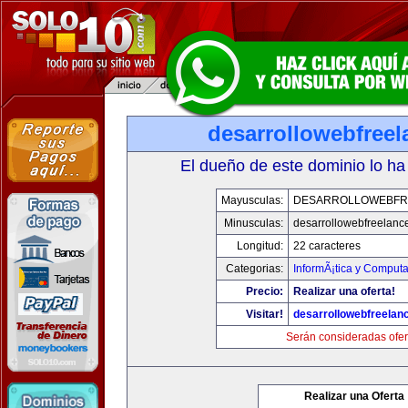
desarrollowebfree
El dueño de este dominio lo ha
Mayusculas:
DESARROLLOWEBFR
Minusculas:
desarrollowebfreelanc
Longitud:
22 caracteres
Categorias:
InformÃ¡tica y Computa
Precio:
Realizar una oferta!
Visitar!
desarrollowebfreelan
Serán consideradas ofer
Realizar una Oferta