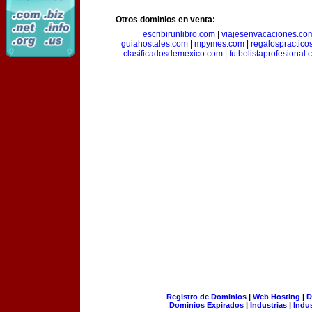
Otros dominios en venta:
escribirunlibro.com
|
viajesenvacaciones.co
guiahostales.com
|
mpymes.com
|
regalospractico
clasificadosdemexico.com
|
futbolistaprofesional
Registro de Dominios
|
Web Hosting
|
D
Dominios Expirados
|
Industrias
|
Indu