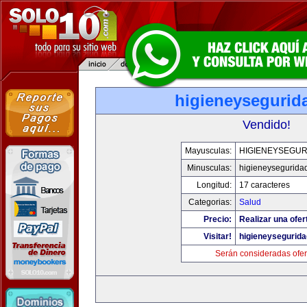
higieneysegurid
Vendido!
Mayusculas:
HIGIENEYSEGUR
Minusculas:
higieneysegurida
Longitud:
17 caracteres
Categorias:
Salud
Precio:
Realizar una ofer
Visitar!
higieneysegurid
Serán consideradas ofer