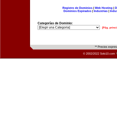
Registro de Dominios
|
Web Hosting
|
D
Dominios Expirados
|
Industrias
|
Indu
Categorías de Dominio:
[Pág. princi
** Precios expre
© 2002/2022 Solo10.com