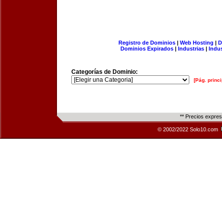
Registro de Dominios
|
Web Hosting
|
D
Dominios Expirados
|
Industrias
|
Indu
Categorías de Dominio:
[Pág. princi
** Precios expre
© 2002/2022 Solo10.com