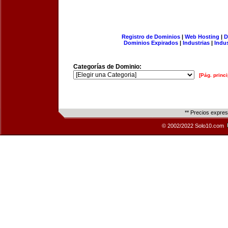
Registro de Dominios
|
Web Hosting
|
D
Dominios Expirados
|
Industrias
|
Indu
Categorías de Dominio:
[Pág. princi
** Precios expre
© 2002/2022 Solo10.com