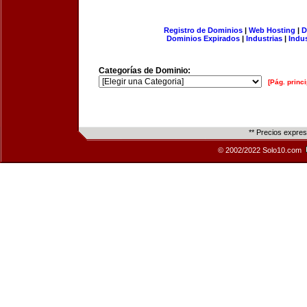
Registro de Dominios
|
Web Hosting
|
D
Dominios Expirados
|
Industrias
|
Indu
Categorías de Dominio:
[Pág. princi
** Precios expre
© 2002/2022 Solo10.com