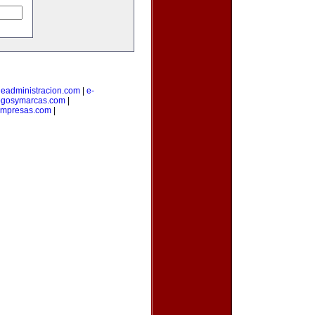
|
eadministracion.com
|
e-
ogosymarcas.com
|
empresas.com
|