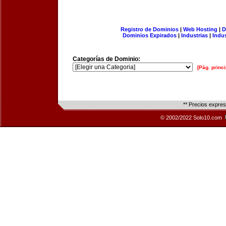
Registro de Dominios
|
Web Hosting
|
D
Dominios Expirados
|
Industrias
|
Indu
Categorías de Dominio:
[Pág. princi
** Precios expre
© 2002/2022 Solo10.com