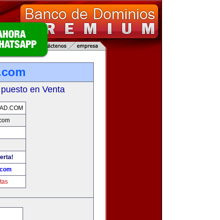
.com
 puesto en Venta
AD.COM
.com
erta!
.com
tas