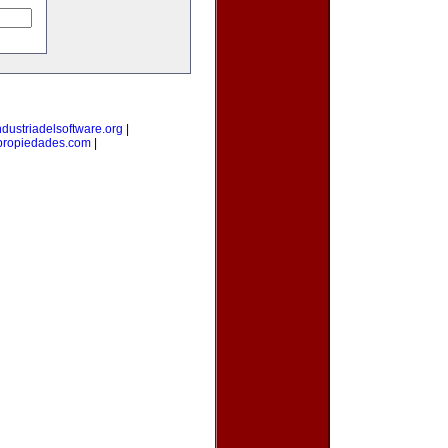
ndustriadelsoftware.org
|
propiedades.com
|