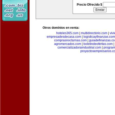
Precio Ofrecido $
Otros dominios en venta:
hoteles365.com
|
multidirectorio.com
|
viv
empresadesdecasa.com
|
logisticayfinanzas.com
comprasnocturnas.com
|
guiadefinanzas.c
agromercados.com
|
boletindeofertas.com
|
comercializadoraindustrial.com
|
progra
proyectosempresarios.c