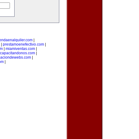
iendaenalquiler.com
|
|
prestamoenefectivo.com
|
om
|
miamiventas.com
|
capacitandonos.com
|
maciondewebs.com
|
om
|