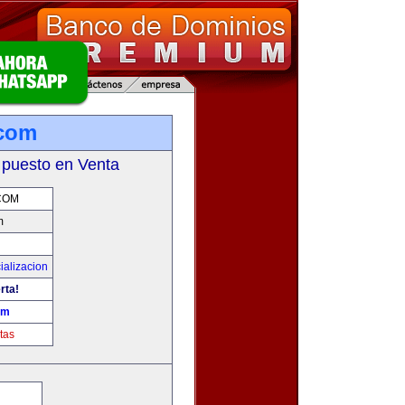
.com
 puesto en Venta
COM
m
ializacion
rta!
om
tas