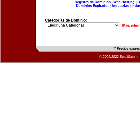
Registro de Dominios
|
Web Hosting
|
D
Dominios Expirados
|
Industrias
|
Indu
Categorías de Dominio:
[Pág. princi
** Precios expre
© 2002/2022 Solo10.com