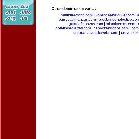
Otros dominios en venta:
multidirectorio.com
|
viviendaenalquiler.com
|
logisticayfinanzas.com
|
prestamoenefectivo.co
guiadefinanzas.com
|
miamiventas.com
|
boletindeofertas.com
|
capacitandonos.com
|
come
programaciondewebs.com
|
proyectos