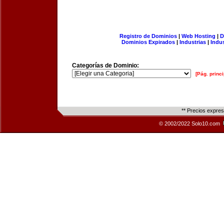
Registro de Dominios
|
Web Hosting
|
D
Dominios Expirados
|
Industrias
|
Indu
Categorías de Dominio:
[Pág. princi
** Precios expre
© 2002/2022 Solo10.com