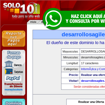
desarrollosagil
El dueño de este dominio lo ha
Mayusculas:
DESARROLLOSA
Minusculas:
desarrollosagiles
Longitud:
17 caracteres
Categorias:
InformÃ¡tica y Co
Precio:
Realizar una ofert
Visitar!
desarrollosagile
Serán consideradas ofer
Realizar una Oferta