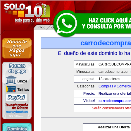
carrodecompr
El dueño de este dominio lo ha
Mayusculas:
CARRODECOMPRA
Minusculas:
carrodecompra.com
Longitud:
13 caracteres
Categorias:
Compras y Comercio
Precio:
Realizar una oferta
Visitar!
carrodecompra.co
Serán consideradas ofer
Realizar una Oferta