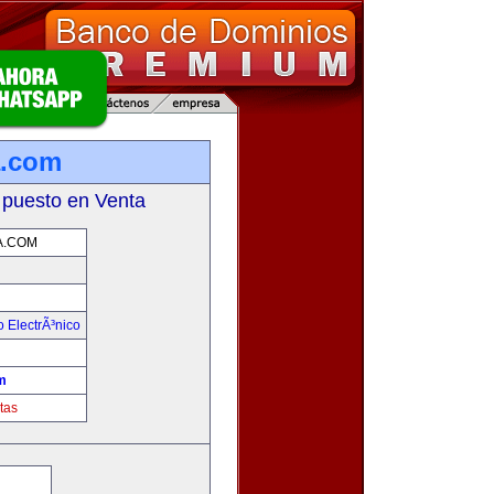
a.com
 puesto en Venta
.COM
 ElectrÃ³nico
!
m
tas