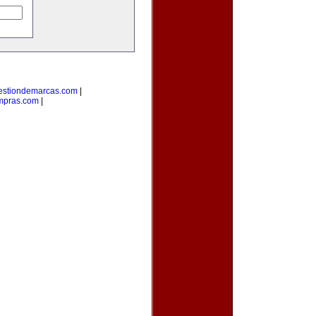
estiondemarcas.com
|
mpras.com
|