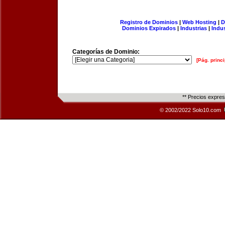
Registro de Dominios
|
Web Hosting
|
D
Dominios Expirados
|
Industrias
|
Indu
Categorías de Dominio:
[Pág. princi
** Precios expre
© 2002/2022 Solo10.com