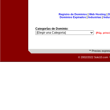
Registro de Dominios
|
Web Hosting
|
D
Dominios Expirados
|
Industrias
|
Indu
Categorías de Dominio:
[Pág. princi
** Precios expre
© 2002/2022 Solo10.com