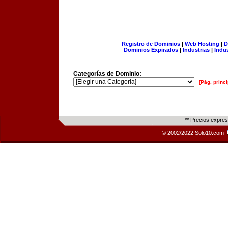
Registro de Dominios
|
Web Hosting
|
D
Dominios Expirados
|
Industrias
|
Indu
Categorías de Dominio:
[Pág. princi
** Precios expre
© 2002/2022 Solo10.com