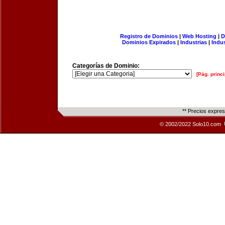
Registro de Dominios
|
Web Hosting
|
D
Dominios Expirados
|
Industrias
|
Indu
Categorías de Dominio:
[Pág. princi
** Precios expre
© 2002/2022 Solo10.com