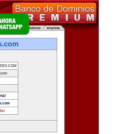
s.com
DES.COM
.com
rta!
s.com
tas