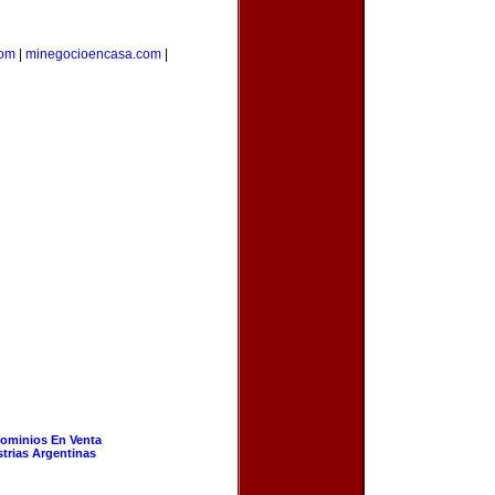
com
|
minegocioencasa.com
|
ominios En Venta
strias Argentinas