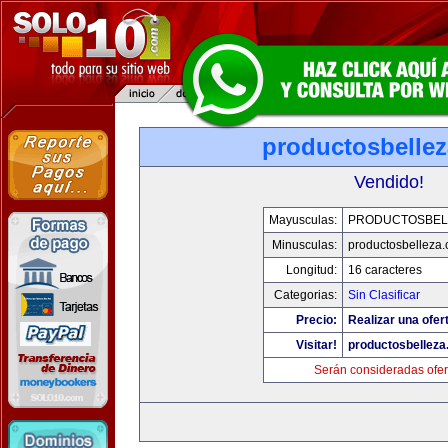
productosbelle
Vendido!
Mayusculas:
PRODUCTOSBEL
Minusculas:
productosbelleza
Longitud:
16 caracteres
Categorias:
Sin Clasificar
Precio:
Realizar una ofer
Visitar!
productosbellez
Serán consideradas ofer