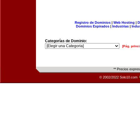
Registro de Dominios
|
Web Hosting
|
D
Dominios Expirados
|
Industrias
|
Indu
Categorías de Dominio:
[Pág. princi
** Precios expre
© 2002/2022 Solo10.com