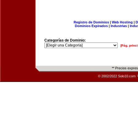
Registro de Dominios
|
Web Hosting
|
D
Dominios Expirados
|
Industrias
|
Indu
Categorías de Dominio:
[Pág. princi
** Precios expre
© 2002/2022 Solo10.com