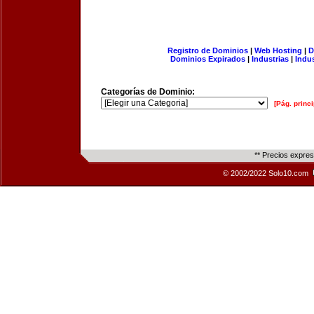
Registro de Dominios
|
Web Hosting
|
D
Dominios Expirados
|
Industrias
|
Indu
Categorías de Dominio:
[Pág. princi
** Precios expre
© 2002/2022 Solo10.com